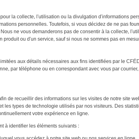
r la collecte, l'utilisation ou la divulgation d'informations pers
ations personnelles. Toutefois, si vous décidez de ne pas fourn
. Nous ne vous demanderons pas de consentir à la collecte, l'util
n produit ou d'un service, sauf si nous ne sommes pas en mesure 
 limitées aux détails nécessaires aux fins identifiées par le C
nne, par téléphone ou en correspondant avec vous par courrier, 
afin de recueillir des informations sur les visites de notre site 
 les types de technologie utilisés par nos visiteurs. Des statist
ontinuellement votre expérience en ligne.
 à identifier les éléments suivants :
r duquel vous accédez à notre site web ou nos services en ligne