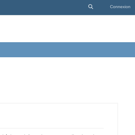
Activer/désactiver 
Connexion