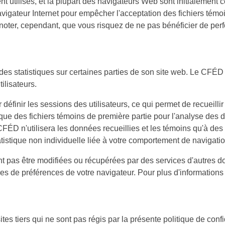
nt utilisés, et la plupart des navigateurs Web sont initialement
avigateur Internet pour empêcher l'acceptation des fichiers témo
ez noter, cependant, que vous risquez de ne pas bénéficier de p
des statistiques sur certaines parties de son site web. Le CFÉD u
ilisateurs.
r définir les sessions des utilisateurs, ce qui permet de recueil
ise que des fichiers témoins de première partie pour l'analyse des
D n'utilisera les données recueillies et les témoins qu'à des fi
tistique non individuelle liée à votre comportement de navigatio
t pas être modifiées ou récupérées par des services d'autres d
es de préférences de votre navigateur. Pour plus d'informations s
ites tiers qui ne sont pas régis par la présente politique de con