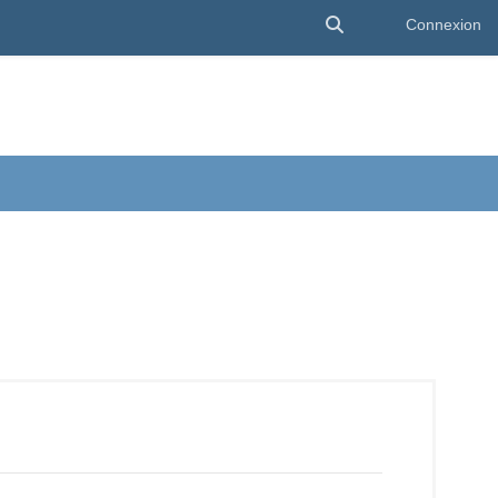
Activer/désactiver 
Connexion