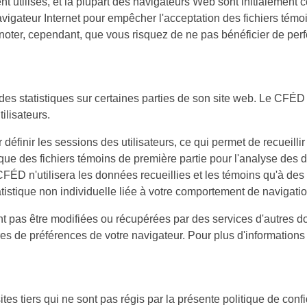
nt utilisés, et la plupart des navigateurs Web sont initialement
avigateur Internet pour empêcher l'acceptation des fichiers témo
ez noter, cependant, que vous risquez de ne pas bénéficier de p
des statistiques sur certaines parties de son site web. Le CFÉD u
ilisateurs.
r définir les sessions des utilisateurs, ce qui permet de recueil
ise que des fichiers témoins de première partie pour l'analyse des
D n'utilisera les données recueillies et les témoins qu'à des fi
tistique non individuelle liée à votre comportement de navigatio
t pas être modifiées ou récupérées par des services d'autres d
es de préférences de votre navigateur. Pour plus d'informations s
ites tiers qui ne sont pas régis par la présente politique de con