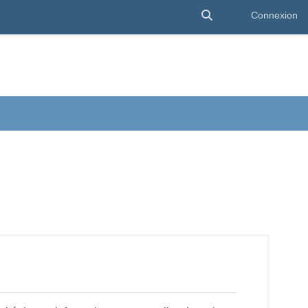
Activer/désactiver 
Connexion