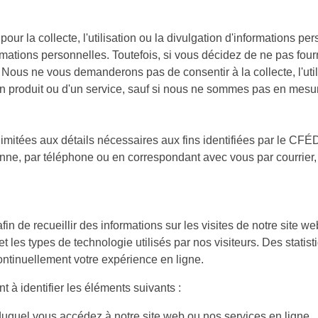
r la collecte, l'utilisation ou la divulgation d'informations pers
ations personnelles. Toutefois, si vous décidez de ne pas fourn
. Nous ne vous demanderons pas de consentir à la collecte, l'util
n produit ou d'un service, sauf si nous ne sommes pas en mesure 
 limitées aux détails nécessaires aux fins identifiées par le C
nne, par téléphone ou en correspondant avec vous par courrier, 
afin de recueillir des informations sur les visites de notre site 
 les types de technologie utilisés par nos visiteurs. Des statist
ontinuellement votre expérience en ligne.
 à identifier les éléments suivants :
r duquel vous accédez à notre site web ou nos services en ligne