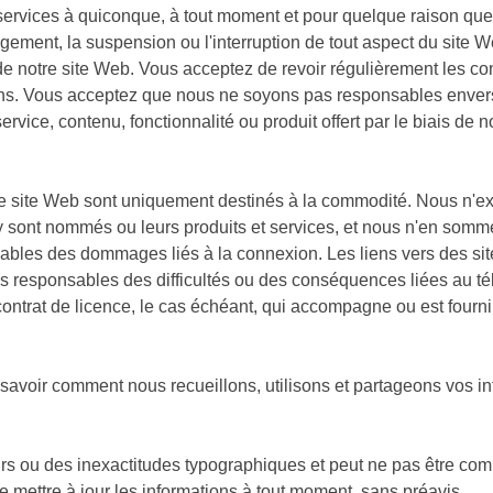
 services à quiconque, à tout moment et pour quelque raison que 
hangement, la suspension ou l'interruption de tout aspect du si
 de notre site Web. Vous acceptez de revoir régulièrement les con
tions. Vous acceptez que nous ne soyons pas responsables envers
rvice, contenu, fonctionnalité ou produit offert par le biais de n
tre site Web sont uniquement destinés à la commodité. Nous n'
qui y sont nommés ou leurs produits et services, et nous n'en som
nsables des dommages liés à la connexion. Les liens vers des si
esponsables des difficultés ou des conséquences liées au téléch
contrat de licence, le cas échéant, qui accompagne ou est fourni a
r savoir comment nous recueillons, utilisons et partageons vos i
urs ou des inexactitudes typographiques et peut ne pas être comp
de mettre à jour les informations à tout moment, sans préavis.