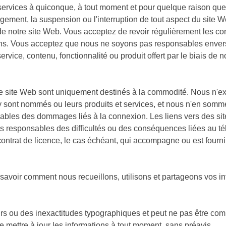
 services à quiconque, à tout moment et pour quelque raison que 
hangement, la suspension ou l'interruption de tout aspect du si
 de notre site Web. Vous acceptez de revoir régulièrement les con
tions. Vous acceptez que nous ne soyons pas responsables envers
rvice, contenu, fonctionnalité ou produit offert par le biais de n
tre site Web sont uniquement destinés à la commodité. Nous n'
qui y sont nommés ou leurs produits et services, et nous n'en som
nsables des dommages liés à la connexion. Les liens vers des si
esponsables des difficultés ou des conséquences liées au téléch
contrat de licence, le cas échéant, qui accompagne ou est fourni a
r savoir comment nous recueillons, utilisons et partageons vos i
urs ou des inexactitudes typographiques et peut ne pas être comp
de mettre à jour les informations à tout moment, sans préavis.