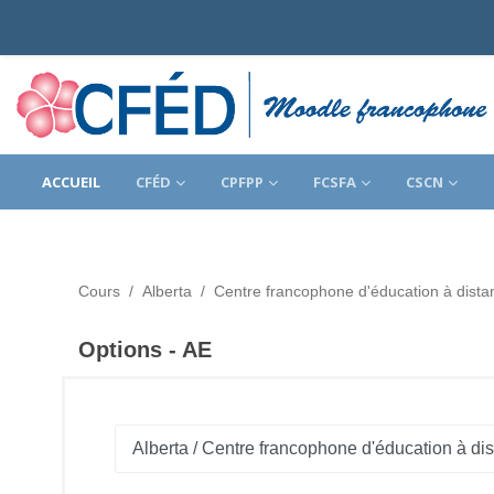
Passer au contenu principal
ACCUEIL
CFÉD
CPFPP
FCSFA
CSCN
Cours
Alberta
Centre francophone d'éducation à dista
Options - AE
Catégories de cours