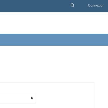
Activer/désactiver 
Connexion