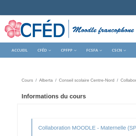
Passer au contenu principal
ACCUEIL
CFÉD
CPFPP
FCSFA
CSCN
Cours
Alberta
Conseil scolaire Centre-Nord
Collabo
Informations du cours
Collaboration MOODLE - Maternelle (SP