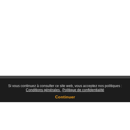
Si vous continuez à consulter ce site web, vous acceptez nos politiques :
Conditions générales
Politique de confidentialité
Non connecté. (
Connexion
)
Continuer
Résumé de conservation de données
Politiques
Obtenir l’app mobile