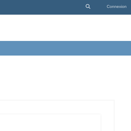
Activer/désactiver 
Connexion