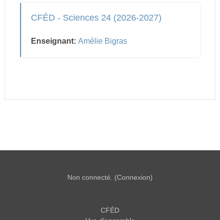
CFÉD - Sciences 24 (2026-2027)
Enseignant:
Amélie Bigras
Non connecté. (
Connexion
)
CFÉD