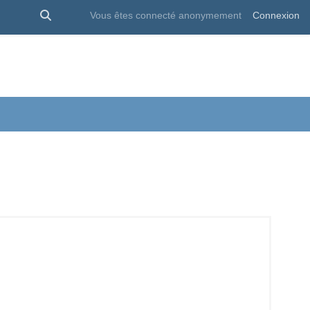
Activer/désactiver la saisie de recherche
Vous êtes connecté anonymement
Connexion