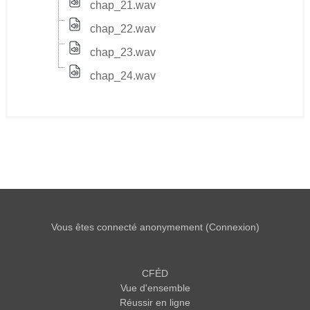
chap_21.wav
chap_22.wav
chap_23.wav
chap_24.wav
Vous êtes connecté anonymement (
Connexion
)
CFÉD
Vue d'ensemble
Réussir en ligne