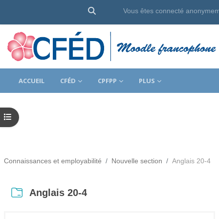
Activer/désactiver la saisie de rec
Vous êtes connecté anonyme
Passer au contenu principal
ACCUEIL
CFÉD
CPFPP
PLUS
Ouvrir l’index du cours
Connaissances et employabilité
Nouvelle section
Anglais 20-4
Anglais 20-4