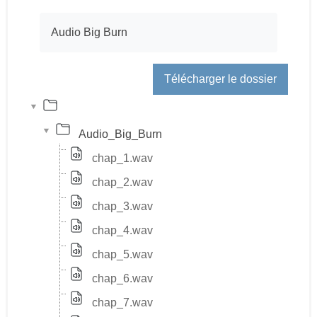
Conditions d’achèvement
Audio Big Burn
Télécharger le dossier
Audio_Big_Burn
chap_1.wav
chap_2.wav
chap_3.wav
chap_4.wav
chap_5.wav
chap_6.wav
chap_7.wav