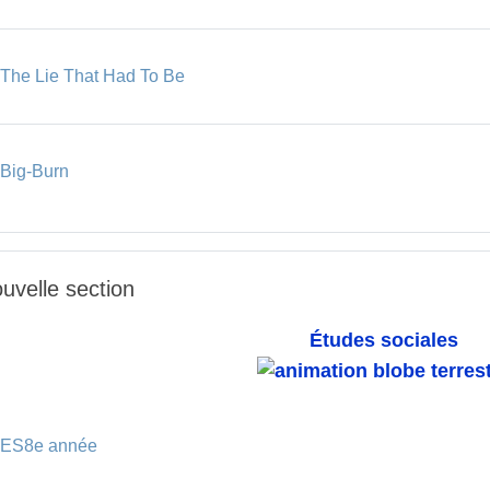
Dossier
The Lie That Had To Be
Dossier
Big-Burn
uvelle section
Études sociales
Onglet
ES8e année