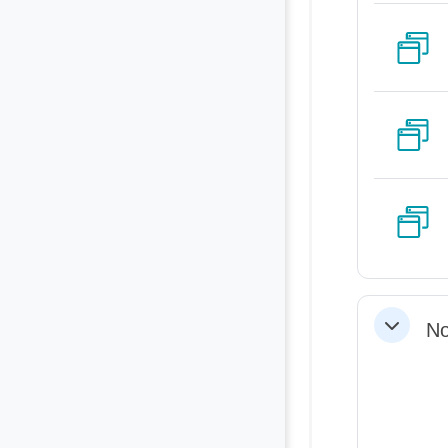
No
Replier