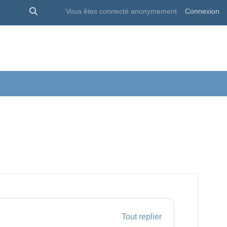
Activer/désactiver la saisie de recherche
Vous êtes connecté anonymement
Connexion
Tout replier