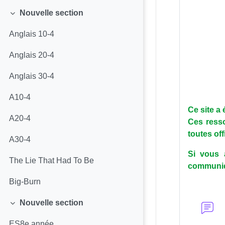
Nouvelle section
Replier
Anglais 10-4
Anglais 20-4
Anglais 30-4
A10-4
Ce site a
A20-4
Ces resso
toutes off
A30-4
Si vous 
The Lie That Had To Be
communiq
Big-Burn
Nouvelle section
Replier
ES8e année