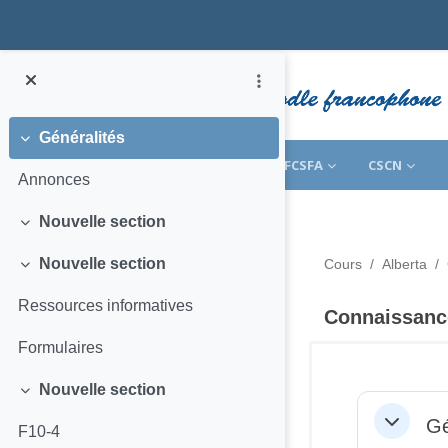
Passer au contenu principal
Généralités
Replier
ACCUEIL
CFÉD
CPFPP
FCSFA
CSCN
Annonces
Nouvelle section
Replier
Nouvelle section
Cours
Alberta
Replier
Ressources informatives
Connaissance
Formulaires
Nouvelle section
Résumé d
Replier
Gé
Replier
F10-4