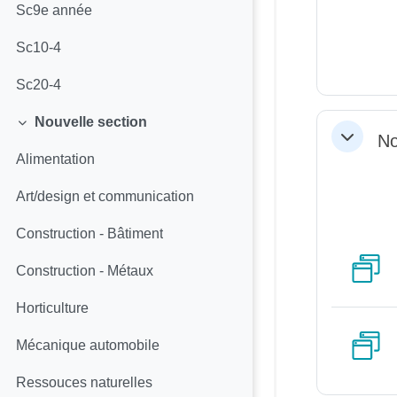
Sc9e année
Sc10-4
Sc20-4
Nouvelle section
Replier
No
Replier
Alimentation
Art/design et communication
Construction - Bâtiment
Construction - Métaux
Horticulture
Mécanique automobile
Ressouces naturelles