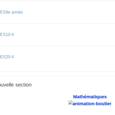
Onglet
ES9e année
Onglet
ES10-4
Onglet
ES20-4
uvelle section
Mathématiques