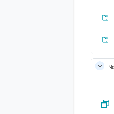
No
Replier