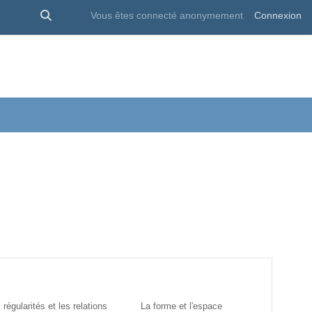
Activer/désactiver la saisie de recherche
Vous êtes connecté anonymement
Connexion
 régularités et les relations
La forme et l'espace