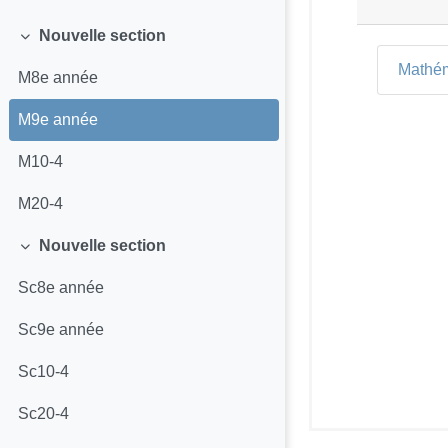
Nouvelle section
Replier
Mathé
M8e année
M9e année
M10-4
M20-4
Nouvelle section
Replier
Sc8e année
Sc9e année
Sc10-4
Sc20-4