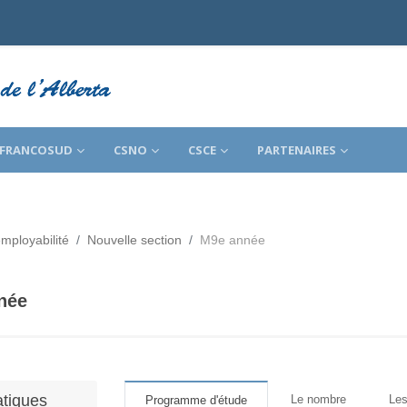
FRANCOSUD
CSNO
CSCE
PARTENAIRES
mployabilité
Nouvelle section
M9e année
née
s d’achèvement
tiques
Le nombre
Les
Programme d'étude