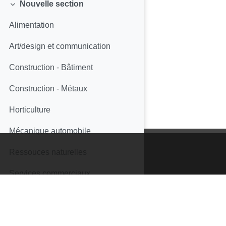
Nouvelle section
Replier
Alimentation
Art/design et communication
Construction - Bâtiment
Construction - Métaux
Horticulture
Mécanique automobile
Ressouces naturelles
Services commerciaux
Soins médicaux
Soins de beauté