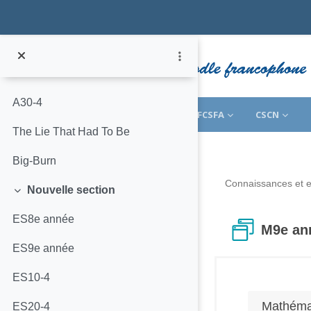
Anglais 30-4
Passer au contenu principal
A10-4
A20-4
A30-4
ACCUEIL
CFÉD
CPFPP
FCSFA
CSCN
The Lie That Had To Be
Big-Burn
Connaissances et e
Nouvelle section
Replier
ES8e année
M9e an
ES9e année
ES10-4
Condition
Mathéma
ES20-4