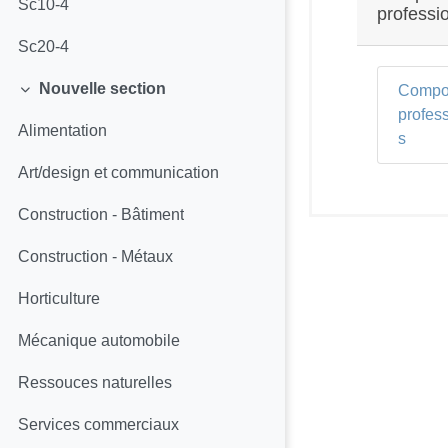
Sc10-4
professi
Sc20-4
Nouvelle section
Compo
Replier
profes
Alimentation
s
Art/design et communication
Construction - Bâtiment
Construction - Métaux
Horticulture
Mécanique automobile
Ressouces naturelles
Services commerciaux