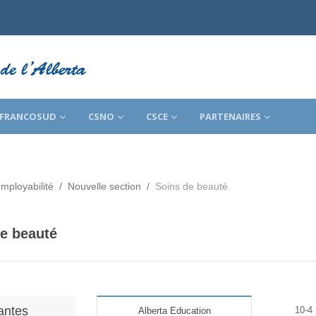
FRANCOSUD
CSNO
CSCE
PARTENAIRES
mployabilité
Nouvelle section
Soins de beauté
e beauté
s d’achèvement
ntes
10-4
Alberta Education