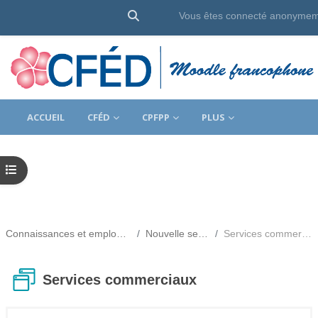
Activer/désactiver la saisie de rec
Vous êtes connecté anonyme
Passer au contenu principal
ACCUEIL
CFÉD
CPFPP
PLUS
Ouvrir l’index du cours
Connaissances et employabilité
Nouvelle section
Services commerciaux
Services commerciaux